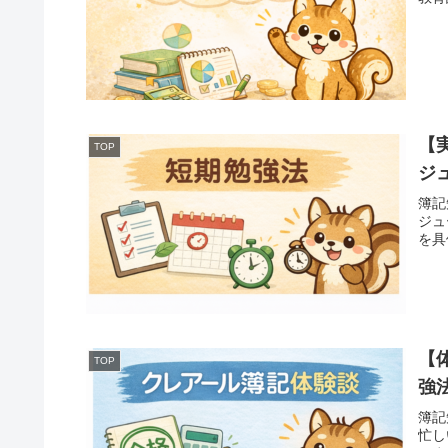
【
TOP
ジ
簿記
ジュ
を具
【
TOP
強
簿記
忙し