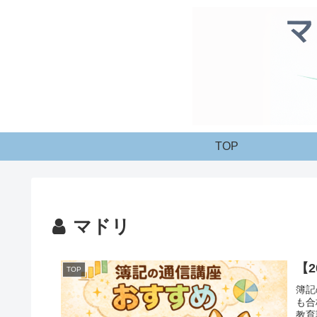
TOP
マドリ
【
TOP
簿記
も合
教育