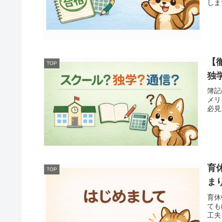
しま
【
TOP
独
簿記
メリ
必見
育
TOP
ま
育休
ても
工夫